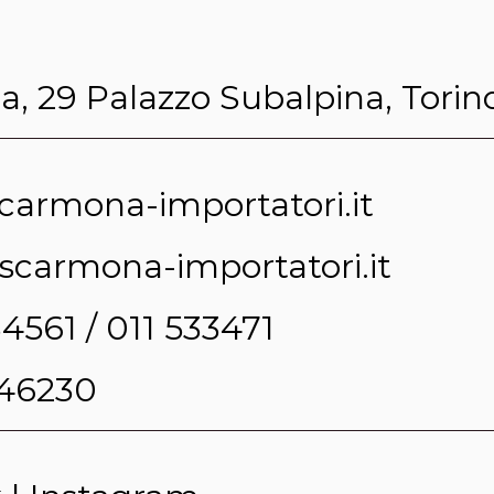
, 29 Palazzo Subalpina, Torin
carmona-importatori.it
escarmona-importatori.it
34561 / 011 533471
546230