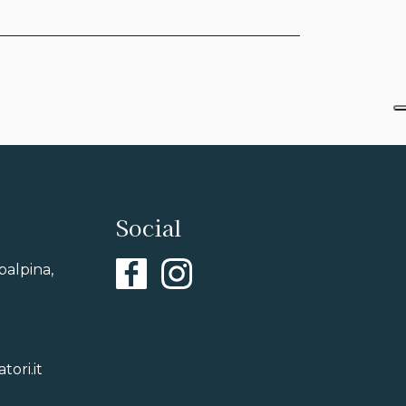
Social
balpina,
ori.it