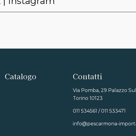
k
|
Instagram
Catalogo
Contatti
Via Pomba, 29 Palazzo Su
Torino 10123
011 534561 / 011 533471
info@pescarmona-importat