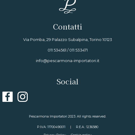
Contatti
Via Pomba, 29 Palazzo Subalpina, Torino 10123
011 534561 / 011 533471
info@pescarmona-importatori.it
Social
Pescarmona Importatori 2023. All rights reserved.
P.IVA: 11700490011
|
R.E.A.: 1236580
Privacy Policy
Cookie policy