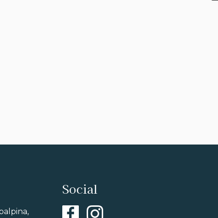
Social
balpina,