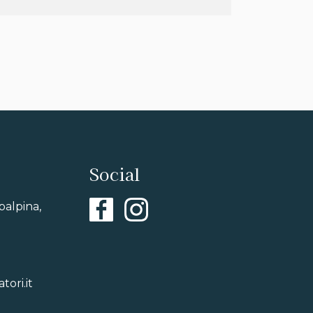
Social
balpina,
ori.it