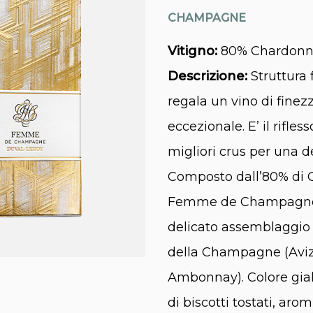
CHAMPAGNE
Vitigno:
80% Chardonna
Descrizione:
Struttura
regala un vino di fine
eccezionale. E’ il rifles
migliori crus per una 
Composto dall’80% di C
Femme de Champagne Br
delicato assemblaggio 
della Champagne (Avize
Ambonnay). Colore gial
di biscotti tostati, aromi